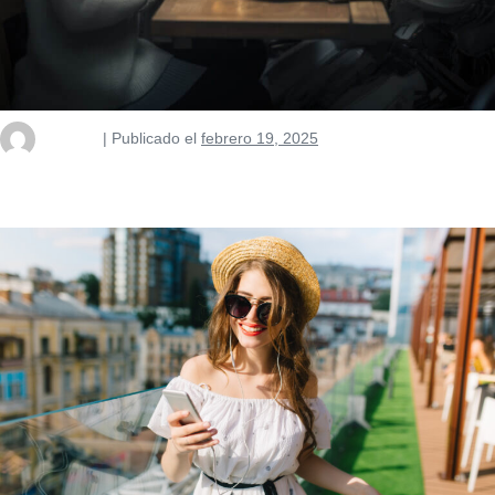
nusterm
|
Publicado el
febrero 19, 2025
¿Podrá la Inteligencia Artificial reemplazar a los profesores de
idiomas?