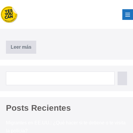
Leer más
Posts Recientes
Migrantes en EE.UU.: ¿Qué hacer si te detiene o te visita
la policía?